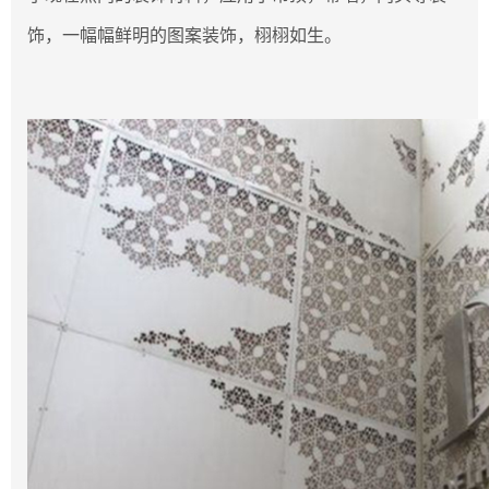
饰，一幅幅鲜明的图案装饰，栩栩如生。