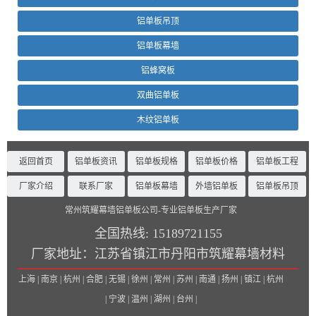
铝单板吊顶
铝单板幕墙
铝蜂窝板
双曲铝单板
木纹铝单板
返回首页
铝单板资讯
铝单板规格
铝单板价格
铝单板工程
厂家介绍
联系厂家
铝单板幕墙
外墙铝单板
铝单板吊顶
常州筑耀幕墙铝单板公司-专业铝单板生产厂家
全国热线:
15189721155
厂家地址：
江苏省镇江市丹阳市筑耀幕墙材料
上海 | 南京 | 杭州 | 合肥 | 无锡 | 徐州 | 常州 | 苏州 | 南通 | 扬州 | 镇江 | 杭州
| 宁波 | 温州 | 湖州 | 台州 |