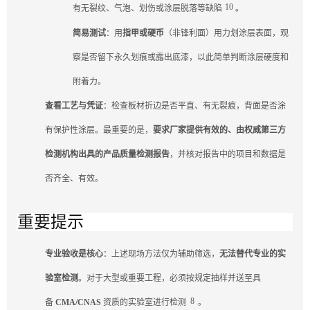
10
有无裂纹、气泡、划伤或涂层脱落等缺陷
。
简易测试
：用
指甲或硬币
（非锋利面）用力划涂层表面，观
察是否留下永久划痕或露出底漆，以此简单判断涂层硬度和
附着力。
查看工艺与凭证
：检查板材折边是否平直、有无裂痕，背面是否涂
有保护性涂层。最重要的是，
要求厂家提供有效的、由权威第三方
检测机构出具的产品质量检测报告
，并核对报告中的项目和数据是
否齐全、有效。
重要提示
专业验收是核心
：上述现场方法仅为辅助筛选，
无法替代专业的实
验室检测
。对于大型或重要工程，必须按规定抽样并送至具
8
备
CMA/CNAS
资质的实验室进行检测
。